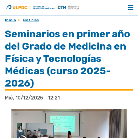
ULPGC
Cátedra
de
Aniversario
Tecnologías
Inicio
Noticias
Médicas
Seminarios en primer año
del Grado de Medicina en
Física y Tecnologías
Médicas (curso 2025-
2026)
Mié, 10/12/2025 - 12:21