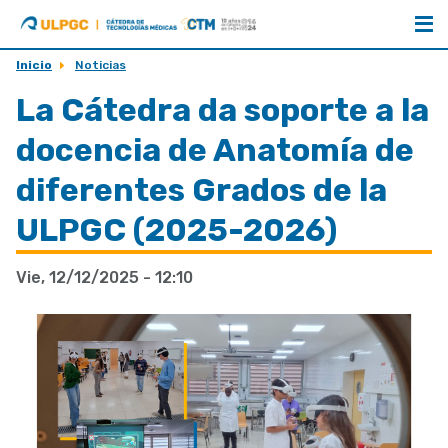
ULPGC
Cátedra
de
Aniversario
Tecnologías
Inicio
Noticias
Médicas
La Cátedra da soporte a la
docencia de Anatomía de
diferentes Grados de la
ULPGC (2025-2026)
Vie, 12/12/2025 - 12:10